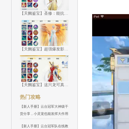
【天阙鉴宝】圣修：能抗能打面面俱到
【天阙鉴宝】超强爆发影刹应战！
【天阙鉴宝】这只龙可真是霸道不讲理！
热门攻略
【新人手册】云台冠军大神级干
货分享，小灵宠也能发挥大作用
【新人手册】云台冠军队在线教