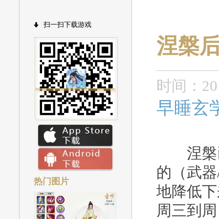
扫一扫下载游戏
涅槃
时间：201
早睡玄
涅槃已
的（武器
热门图片
地降低下
周三到周