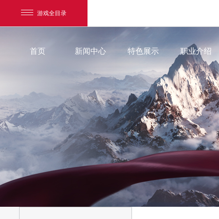
游戏全目录
首页
新闻中心
特色展示
职业介绍
官方渠道
网易游戏
游戏爱好者
官方微博
我的足迹：
镇魔曲手游
官方公众号
官方接引人
小和尚圣修