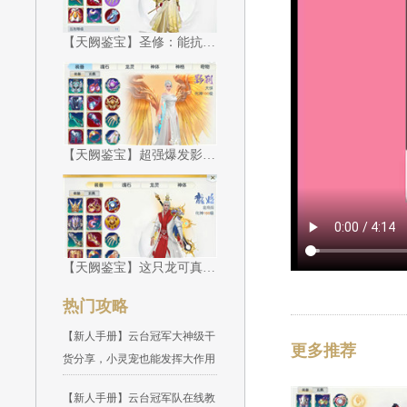
【天阙鉴宝】圣修：能抗能打面面俱到
【天阙鉴宝】超强爆发影刹应战！
【天阙鉴宝】这只龙可真是霸道不讲理！
热门攻略
【新人手册】云台冠军大神级干
更多推荐
货分享，小灵宠也能发挥大作用
【新人手册】云台冠军队在线教