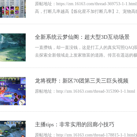
原帖地址：https://zm.16163.com/thread-3697
高，打断几率越高【炼化星不加打断几率】2、宠物高级
大几率的眩晕几率4、玩家1重修炼增加打断几率【玩
场1、有萌宝的兔子/比方/为4.5秒眩晕/沉默时间理想
兔子接闪现接毕方即可实现无缝控场。
全新系统云梦仙阁：超大型3D互动场景
一直攒钱，却一直没钱，这是打工人的真实写照QAQ
去探索全新领域走上发家致富的道路。传言在遥远的
秘密。
龙将视野：新区70团第三关三巨头视频
原帖地址：http://zm.16163.com/thread-315390-1-1.html
主播tips：非常实用的回廊小技巧
原帖地址：http://zm.16163.com/thread-17881