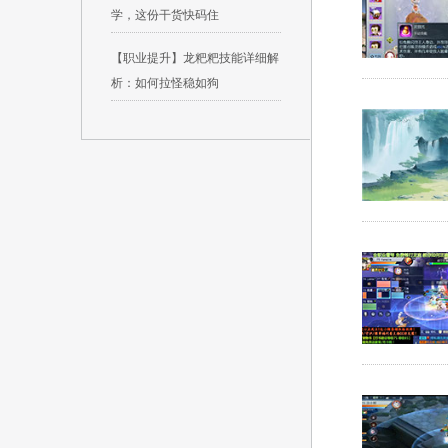
学，这份干货快码住
【职业提升】龙粑粑技能详细解
析：如何拉怪稳如狗