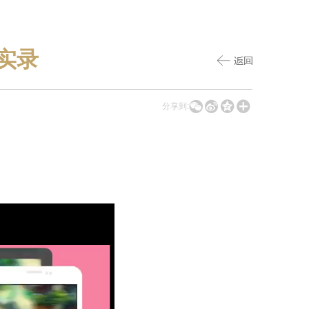
实录




分享到: