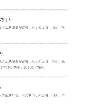
梨山大
61-1-1.html双方战队职业配置云中君：双龙将，御灵，殊
将
60-1-1.html双方战队职业配置云中君：双龙将，御灵，殊
中君的龙将先手大风车拿下首杀。
局
5-1-1.html​双方战队配置。不忘初心：双龙将，御灵，圣