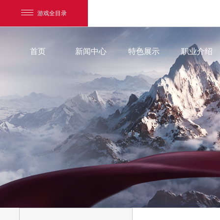
游戏全目录
首页
新闻中心
特色展示
职业介绍
官方渠道
网易游戏
游戏爱好者
官方微博
我的足迹：
镇魔曲手游
官方公众号
官方接引人
小和尚圣修