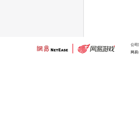
公司
网易公